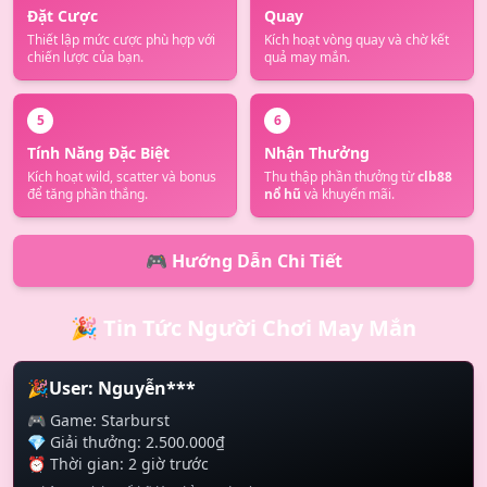
Đặt Cược
Quay
Thiết lập mức cược phù hợp với
Kích hoạt vòng quay và chờ kết
chiến lược của bạn.
quả may mắn.
5
6
Tính Năng Đặc Biệt
Nhận Thưởng
Kích hoạt wild, scatter và bonus
Thu thập phần thưởng từ
clb88
để tăng phần thắng.
nổ hũ
và khuyến mãi.
🎮 Hướng Dẫn Chi Tiết
🎉 Tin Tức Người Chơi May Mắn
🎉
User: Nguyễn***
🎮
Game: Starburst
💎
Giải thưởng: 2.500.000₫
⏰
Thời gian: 2 giờ trước