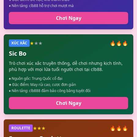
♦ Nền tảng: clb88 hỗ trợ chơi mượt mà
Chơi Ngay
★
★
★
🔥
🔥
🔥
XÚC XẮC
Sic Bo
Trò chơi xúc xắc truyền thống, dễ chơi nhưng kịch tính,
phù hợp với mọi lứa tuổi người chơi tại clb88.
♠ Nguồn gốc: Trung Quốc cổ đại
♣ Đặc điểm: May rủi cao, cược đơn giản
♦ Nền tảng: clb888 đảm bảo công bằng tuyệt đối
Chơi Ngay
★
★
★
🔥
🔥
🔥
ROULETTE