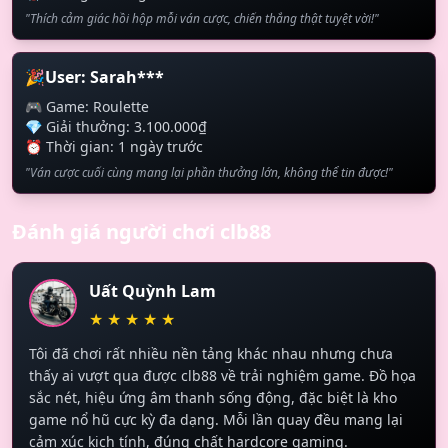
"Thích cảm giác hồi hộp mỗi ván cược, chiến thắng thật tuyệt vời!"
🎉
User: Sarah***
🎮
Game: Roulette
💎
Giải thưởng: 3.100.000₫
⏰
Thời gian: 1 ngày trước
"Ván cược cuối cùng mang lại phần thưởng lớn, không thể tin được!"
Đánh giá người chơi clb88
Uất Quỳnh Lam
★
★
★
★
★
Tôi đã chơi rất nhiều nền tảng khác nhau nhưng chưa
thấy ai vượt qua được clb88 về trải nghiệm game. Đồ họa
sắc nét, hiệu ứng âm thanh sống động, đặc biệt là kho
game nổ hũ cực kỳ đa dạng. Mỗi lần quay đều mang lại
cảm xúc kịch tính, đúng chất hardcore gaming.