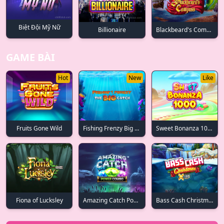
Biệt Đội Mỹ Nữ
Billionaire
Blackbeard's Compass
GAME BÀI
Hot
New
Like
Fruits Gone Wild
Fishing Frenzy Big Catch
Sweet Bonanza 1000
Fiona of Lucksley
Amazing Catch Power Combo
Bass Cash Christmas X UP