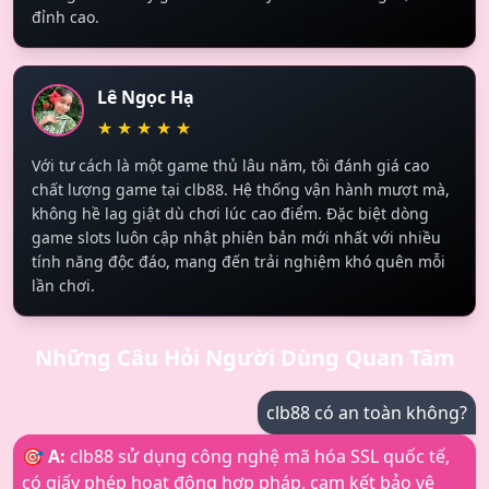
đỉnh cao.
Lê Ngọc Hạ
★
★
★
★
★
Với tư cách là một game thủ lâu năm, tôi đánh giá cao
chất lượng game tại clb88. Hệ thống vận hành mượt mà,
không hề lag giật dù chơi lúc cao điểm. Đặc biệt dòng
game slots luôn cập nhật phiên bản mới nhất với nhiều
tính năng độc đáo, mang đến trải nghiệm khó quên mỗi
lần chơi.
Những Câu Hỏi Người Dùng Quan Tâm
clb88 có an toàn không?
🎯 A:
clb88 sử dụng công nghệ mã hóa SSL quốc tế,
có giấy phép hoạt động hợp pháp, cam kết bảo vệ