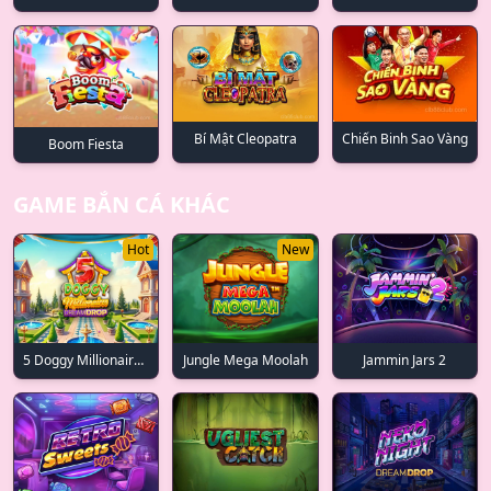
Bí Mật Cleopatra
Chiến Binh Sao Vàng
Boom Fiesta
GAME BẮN CÁ KHÁC
Hot
New
5 Doggy Millionaires Dream Drop
Jungle Mega Moolah
Jammin Jars 2